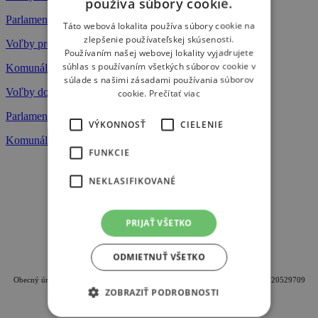
používa súbory cookie.
Parlamentné voľby 29. 2. 2020
Táto webová lokalita používa súbory cookie na
zlepšenie používateľskej skúsenosti.
Voľby prezidenta - 16. 3. a 30. 3. 2019
Používaním našej webovej lokality vyjadrujete
súhlas s používaním všetkých súborov cookie v
Komunálne voľby - 10. 11. 2018
súlade s našimi zásadami používania súborov
Voľby do orgánov samosprávnych krajov - 4. 11. 2017
cookie.
Prečítať viac
Parlamentné voľby - 5. 3. 2016
VÝKONNOSŤ
CIELENIE
Komunálne voľby - 15. 11. 2014
FUNKCIE
NEKLASIFIKOVANÉ
PRIJAŤ VŠETKO
ODMIETNUŤ VŠETKO
Oficiálna internetová stránka obce Lovča
Obecný úrad Lovča, Geromettova 95, 96621 Lovča, IČO: 00320820, DIČ: 2020529709
ZOBRAZIŤ PODROBNOSTI