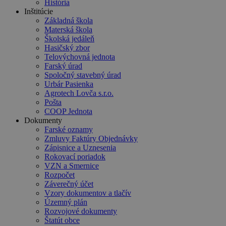
História
Inštitúcie
Základná škola
Materská škola
Školská jedáleň
Hasičský zbor
Telovýchovná jednota
Farský úrad
Spoločný stavebný úrad
Urbár Pasienka
Agrotech Lovča s.r.o.
Pošta
COOP Jednota
Dokumenty
Farské oznamy
Zmluvy Faktúry Objednávky
Zápisnice a Uznesenia
Rokovací poriadok
VZN a Smernice
Rozpočet
Záverečný účet
Vzory dokumentov a tlačív
Územný plán
Rozvojové dokumenty
Štatút obce