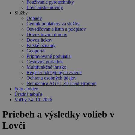
Používanie pyrotechniky
Lovčianske noviny
Služby
Odpady
Cenník poplatkov za služby
Osvedčovanie listín a podpisov
Dovoz tovaru domov
Dovoz liekov
Farské oznamy
Geoportál
Pripravované podujatia
Cestovný poriadok
Multifunkčné ihrisko
Register odchytených zvierat
Ochrana osobných údajov
Nemocnica AGEL Žiar nad Hronom
Foto a video
Úradná tabuľa
Voľby 24. 10. 2026
Priebeh a výsledky volieb v
Lovči