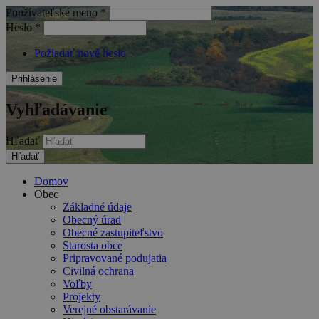
Používateľské meno
*
Heslo
*
Požiadať nové heslo
Vyhľadávanie
Hľadať
Domov
Obec
Základné údaje
Obecný úrad
Obecné zastupiteľstvo
Starosta obce
Pripravované podujatia
Civilná ochrana
Voľby
Projekty
Verejné obstarávanie