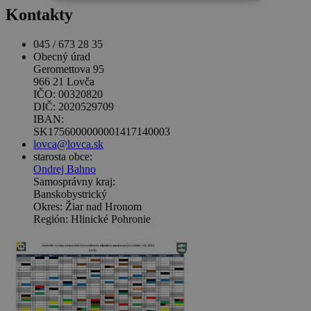
Kontakty
045 / 673 28 35
Obecný úrad
Geromettova 95
966 21 Lovča
IČO: 00320820
DIČ: 2020529709
IBAN:
SK1756000000001417140003
lovca@lovca.sk
starosta obce:
Ondrej Bahno
Samosprávny kraj:
Banskobystrický
Okres: Žiar nad Hronom
Región: Hlinické Pohronie