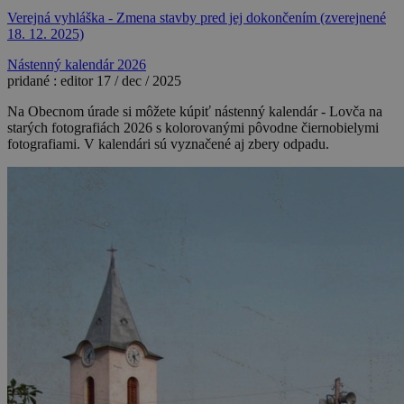
Verejná vyhláška - Zmena stavby pred jej dokončením (zverejnené
18. 12. 2025)
Nástenný kalendár 2026
pridané :
editor
17 / dec / 2025
Na Obecnom úrade si môžete kúpiť nástenný kalendár - Lovča na
starých fotografiách 2026 s kolorovanými pôvodne čiernobielymi
fotografiami. V kalendári sú vyznačené aj zbery odpadu.