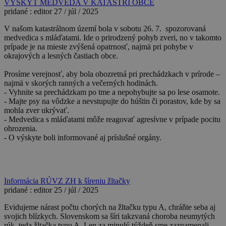
VÝSKYT MEDVEĎA V KATASTRI OBCE
pridané :
editor
27 / júl / 2025
V našom katastrálnom území bola v sobotu 26. 7. spozorovaná
medvedica s mláďatami. Ide o prirodzený pohyb zveri, no v takomto
prípade je na mieste zvýšená opatrnosť, najmä pri pohybe v
okrajových a lesných častiach obce.
Prosíme verejnosť, aby bola obozretná pri prechádzkach v prírode –
najmä v skorých ranných a večerných hodinách.
- Vyhnite sa prechádzkam po tme a nepohybujte sa po lese osamote.
- Majte psy na vôdzke a nevstupujte do húštin či porastov, kde by sa
mohla zver ukrývať.
- Medvedica s mláďatami môže reagovať agresívne v prípade pocitu
ohrozenia.
- O výskyte boli informované aj príslušné orgány.
Informácia RÚVZ ZH k šíreniu žltačky
pridané :
editor
25 / júl / 2025
Evidujeme nárast počtu chorých na žltačku typu A, chráňte seba aj
svojich blízkych. Slovenskom sa šíri takzvaná choroba neumytých
rúk, teda žltačka typu A. Len za minulý týždeň sme zaznamenali