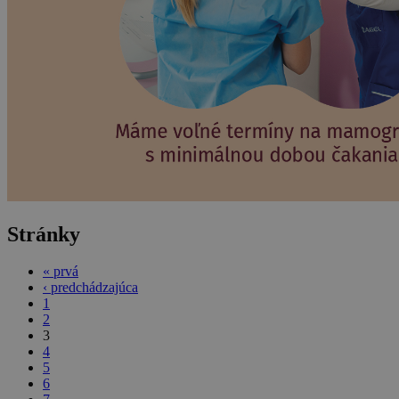
Stránky
« prvá
‹ predchádzajúca
1
2
3
4
5
6