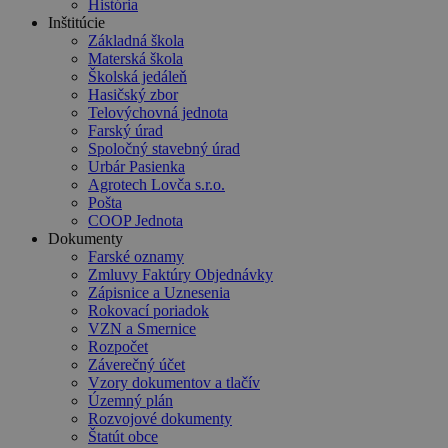
História
Inštitúcie
Základná škola
Materská škola
Školská jedáleň
Hasičský zbor
Telovýchovná jednota
Farský úrad
Spoločný stavebný úrad
Urbár Pasienka
Agrotech Lovča s.r.o.
Pošta
COOP Jednota
Dokumenty
Farské oznamy
Zmluvy Faktúry Objednávky
Zápisnice a Uznesenia
Rokovací poriadok
VZN a Smernice
Rozpočet
Záverečný účet
Vzory dokumentov a tlačív
Územný plán
Rozvojové dokumenty
Štatút obce