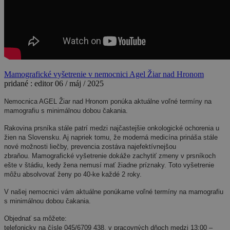
Mamografické vyšetrenie v nemocnici Agel Žiar nad Hronom
pridané :
editor
06 / máj / 2025
Nemocnica AGEL Žiar nad Hronom ponúka aktuálne voľné termíny na
mamografiu s minimálnou dobou čakania.
Rakovina prsníka stále patrí medzi najčastejšie onkologické ochorenia u
žien na Slovensku. Aj napriek tomu, že moderná medicína prináša stále
nové možnosti liečby, prevencia zostáva najefektívnejšou
zbraňou.
Mamografické vyšetrenie dokáže zachytiť zmeny v prsníkoch
ešte v štádiu, kedy žena nemusí mať žiadne príznaky. Toto vyšetrenie
môžu absolvovať ženy po 40-ke každé 2 roky.
V našej nemocnici vám aktuálne ponúkame voľné termíny na mamografiu
s minimálnou dobou čakania.
Objednať sa môžete:
telefonicky na čísle 045/6709 438, v pracovných dňoch medzi 13:00 –