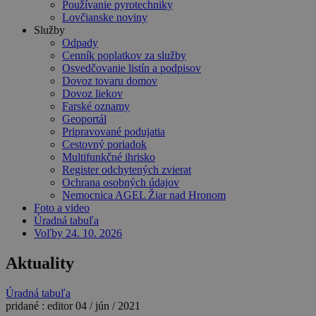
Používanie pyrotechniky
Lovčianske noviny
Služby
Odpady
Cenník poplatkov za služby
Osvedčovanie listín a podpisov
Dovoz tovaru domov
Dovoz liekov
Farské oznamy
Geoportál
Pripravované podujatia
Cestovný poriadok
Multifunkčné ihrisko
Register odchytených zvierat
Ochrana osobných údajov
Nemocnica AGEL Žiar nad Hronom
Foto a video
Úradná tabuľa
Voľby 24. 10. 2026
Aktuality
Úradná tabuľa
pridané :
editor
04 / jún / 2021