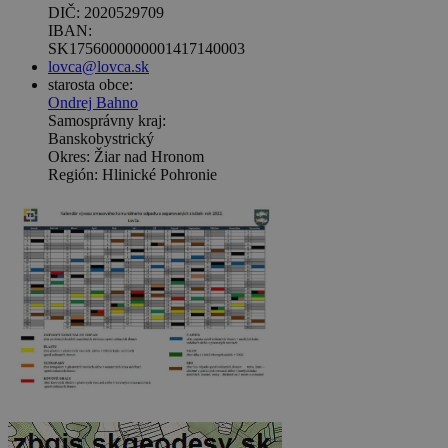
DIČ: 2020529709
IBAN:
SK1756000000001417140003
lovca@lovca.sk
starosta obce:
Ondrej Bahno
Samosprávny kraj:
Banskobystrický
Okres: Žiar nad Hronom
Región: Hlinické Pohronie