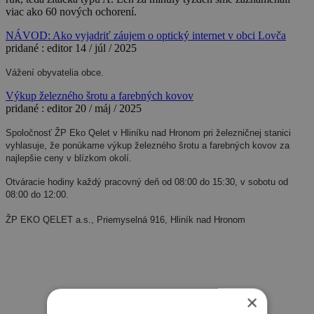
viac ako 60 nových ochorení.
NÁVOD: Ako vyjadriť záujem o optický internet v obci Lovča
pridané :
editor
14 / júl / 2025
Vážení obyvatelia obce.
Výkup železného šrotu a farebných kovov
pridané :
editor
20 / máj / 2025
Spoločnosť ŽP Eko Qelet v Hliníku nad Hronom pri železničnej stanici
vyhlasuje, že ponúkame výkup železného
šrotu a farebných kovov za
najlepšie ceny v blízkom okolí.
Otváracie hodiny každý pracovný deň od
08:00 do 15:30, v sobotu od
08:00 do 12:00.
ŽP EKO QELET a.s., Priemyselná 916, Hliník nad Hronom
×