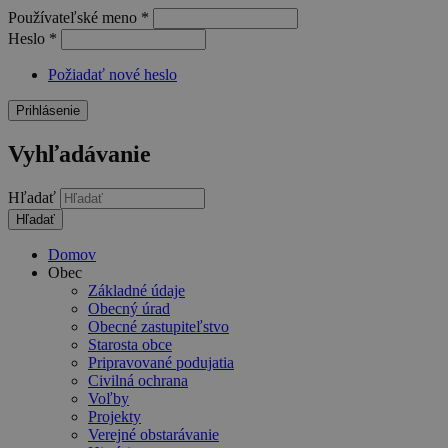
Používateľské meno
*
Heslo
*
Požiadať nové heslo
Vyhľadávanie
Hľadať
Domov
Obec
Základné údaje
Obecný úrad
Obecné zastupiteľstvo
Starosta obce
Pripravované podujatia
Civilná ochrana
Voľby
Projekty
Verejné obstarávanie