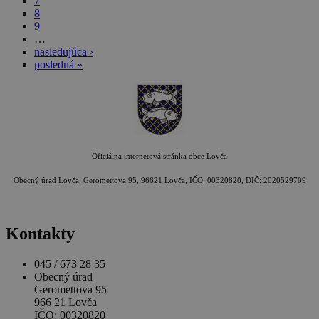
7
8
9
…
nasledujúca ›
posledná »
Oficiálna internetová stránka obce Lovča
Obecný úrad Lovča, Geromettova 95, 96621 Lovča, IČO: 00320820, DIČ: 2020529709
Kontakty
045 / 673 28 35
Obecný úrad
Geromettova 95
966 21 Lovča
IČO: 00320820