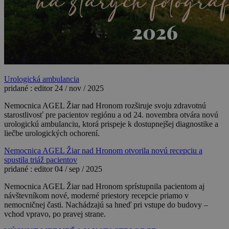
Urologická ambulancia
pridané :
editor
24 / nov / 2025
Nemocnica AGEL Žiar nad Hronom rozširuje svoju zdravotnú
starostlivosť pre pacientov regiónu a od 24. novembra otvára novú
urologickú ambulanciu, ktorá prispeje k dostupnejšej diagnostike a
liečbe urologických ochorení.
Nemocnica AGEL Žiar nad Hronom otvorila novú recepciu a
spustila triáž pacientov
pridané :
editor
04 / sep / 2025
Nemocnica AGEL Žiar nad Hronom sprístupnila pacientom aj
návštevníkom nové, moderné priestory recepcie priamo v
nemocničnej časti. Nachádzajú sa hneď pri vstupe do budovy –
vchod vpravo, po pravej strane.