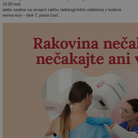
15:00 hod,
alebo osobne na recepcii nášho rádiologického oddelenia v budove
nemocnice – blok C pravá časť.