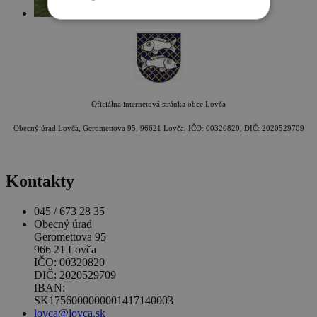
Oficiálna internetová stránka obce Lovča
Obecný úrad Lovča, Geromettova 95, 96621 Lovča, IČO: 00320820, DIČ: 2020529709
Kontakty
045 / 673 28 35
Obecný úrad
Geromettova 95
966 21 Lovča
IČO: 00320820
DIČ: 2020529709
IBAN:
SK1756000000001417140003
lovca@lovca.sk