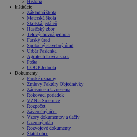
História
Inštitúcie
Základná škola
Materská škola
Školská jedáleň
Hasičský zbor
Telovýchovná jednota
Farský úrad
Spoločný stavebný úrad
Urbár Pasienka
Agrotech Lovča s.r.o.
Pošta
COOP Jednota
Dokumenty
Farské oznamy
Zmluvy Faktúry Objednávky
Zápisnice a Uznesenia
Rokovací poriadok
VZN a Smernice
Rozpočet
Záverečný účet
Vzory dokumentov a tlačív
Územný plán
Rozvojové dokumenty
Štatút obce