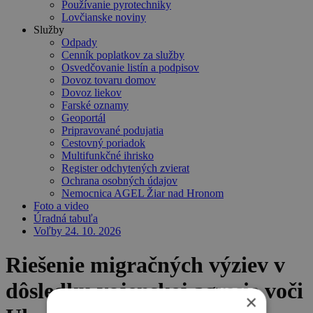
Používanie pyrotechniky
Lovčianske noviny
Služby
Odpady
Cenník poplatkov za služby
Osvedčovanie listín a podpisov
Dovoz tovaru domov
Dovoz liekov
Farské oznamy
Geoportál
Pripravované podujatia
Cestovný poriadok
Multifunkčné ihrisko
Register odchytených zvierat
Ochrana osobných údajov
Nemocnica AGEL Žiar nad Hronom
Foto a video
Úradná tabuľa
Voľby 24. 10. 2026
Riešenie migračných výziev v
dôsledku vojenskej agresie voči
×