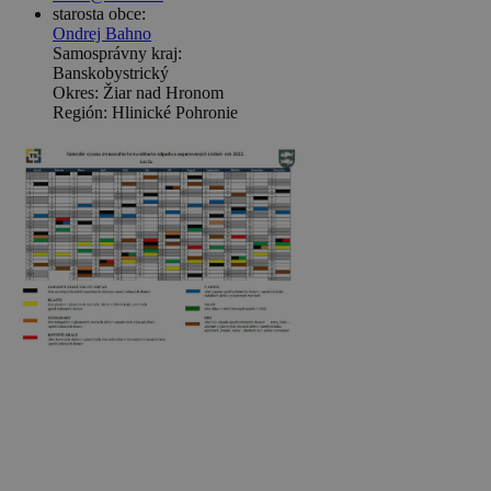
starosta obce:
Ondrej Bahno
Samosprávny kraj:
Banskobystrický
Okres: Žiar nad Hronom
Región: Hlinické Pohronie