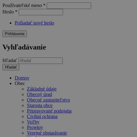
Používateľské meno
*
Heslo
*
Požiadať nové heslo
Vyhľadávanie
Hľadať
Domov
Obec
Základné údaje
Obecný úrad
Obecné zastupiteľstvo
Starosta obce
Pripravované podujatia
Civilná ochrana
Voľby
Projekty
Verejné obstarávanie