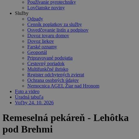
Používanie pyrotechniky
Lovčianske noviny
Služby
Odpady
Cenník poplatkov za služby
Osvedčovanie listín a podpisov
Dovoz tovaru domov
Dovoz liekov
Farské oznamy
Geoportál
Pripravované podujatia
Cestovný poriadok
Multifunkčné ihrisko
Register odchytených zvierat
Ochrana osobných údajov
Nemocnica AGEL Žiar nad Hronom
Foto a video
Úradná tabuľa
Voľby 24. 10. 2026
Remeselná pekáreň - Lehôtka
pod Brehmi