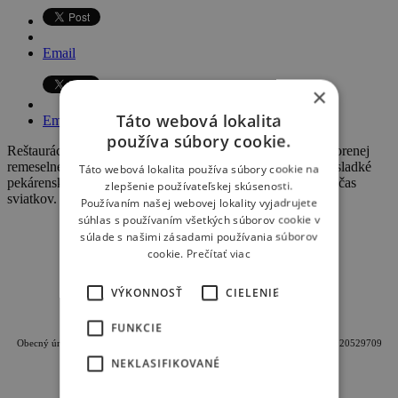
Email
×
Táto webová lokalita
Email
používa súbory cookie.
Reštaurácia Dvor Lehôtka vás srdečne pozýva do novootvorenej
remeselnej pekárne, kde si zakúpite chlieb a poctivé slané, sladké
Táto webová lokalita používa súbory cookie na
pekárenské výrobky. Otváracie hodiny denne od 7:00 aj počas
zlepšenie používateľskej skúsenosti.
sviatkov.
Používaním našej webovej lokality vyjadrujete
súhlas s používaním všetkých súborov cookie v
súlade s našimi zásadami používania súborov
cookie.
Prečítať viac
VÝKONNOSŤ
CIELENIE
Oficiálna internetová stránka obce Lovča
FUNKCIE
Obecný úrad Lovča, Geromettova 95, 96621 Lovča, IČO: 00320820, DIČ: 2020529709
NEKLASIFIKOVANÉ