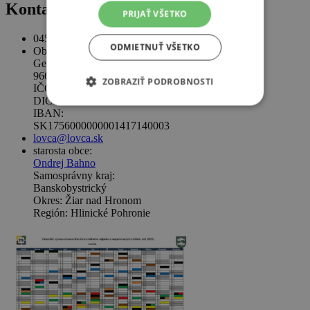
Kontakty
PRIJAŤ VŠETKO
045 / 673 28 35
ODMIETNUŤ VŠETKO
Obecný úrad
Geromettova 95
966 21 Lovča
ZOBRAZIŤ PODROBNOSTI
IČO: 00320820
DIČ: 2020529709
IBAN:
SK1756000000001417140003
lovca@lovca.sk
starosta obce:
Ondrej Bahno
Samosprávny kraj:
Banskobystrický
Okres: Žiar nad Hronom
Región: Hlinické Pohronie