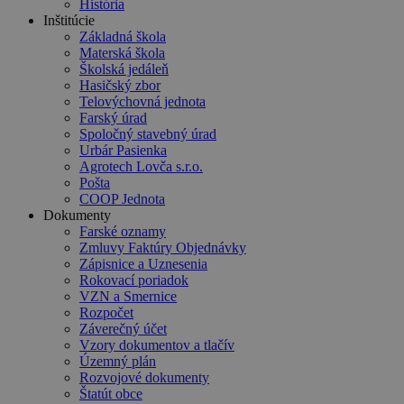
História
Inštitúcie
Základná škola
Materská škola
Školská jedáleň
Hasičský zbor
Telovýchovná jednota
Farský úrad
Spoločný stavebný úrad
Urbár Pasienka
Agrotech Lovča s.r.o.
Pošta
COOP Jednota
Dokumenty
Farské oznamy
Zmluvy Faktúry Objednávky
Zápisnice a Uznesenia
Rokovací poriadok
VZN a Smernice
Rozpočet
Záverečný účet
Vzory dokumentov a tlačív
Územný plán
Rozvojové dokumenty
Štatút obce