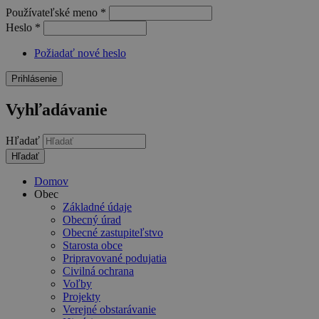
Používateľské meno
*
Heslo
*
Požiadať nové heslo
Vyhľadávanie
Hľadať
Domov
Obec
Základné údaje
Obecný úrad
Obecné zastupiteľstvo
Starosta obce
Pripravované podujatia
Civilná ochrana
Voľby
Projekty
Verejné obstarávanie