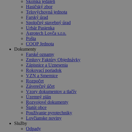
Školská jedáleň
Hasičský zbor
Telovýchovná jednota
Farský úrad
Spoločný stavebný úrad
Urbár Pasienka
Agrotech Lovča s.r.o.
Pošta
COOP Jednota
Dokumenty
Farské oznamy
Zmluvy Faktúry Objednávky
Zápisnice a Uznesenia
Rokovací poriadok
VZN a Smernice
Rozpočet
Záverečný účet
Vzory dokumentov a tlačív
Územný plán
Rozvojové dokumenty
Štatút obce
Používanie pyrotechniky
Lovčianske noviny
Služby
Odpady