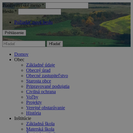
Používateľské meno
*
Heslo
*
Požiadať nové heslo
Hľadať
Vyhľadávanie
Domov
Obec
Základné údaje
Obecný úrad
Obecné zastupiteľstvo
Starosta obce
Pripravované podujatia
Civilná ochrana
Voľby
Projekty
Verejné obstarávanie
História
Inštitúcie
Základná škola
Materská škola