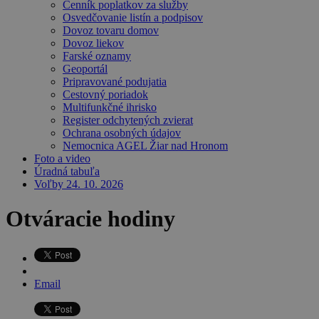
Cenník poplatkov za služby
Osvedčovanie listín a podpisov
Dovoz tovaru domov
Dovoz liekov
Farské oznamy
Geoportál
Pripravované podujatia
Cestovný poriadok
Multifunkčné ihrisko
Register odchytených zvierat
Ochrana osobných údajov
Nemocnica AGEL Žiar nad Hronom
Foto a video
Úradná tabuľa
Voľby 24. 10. 2026
Otváracie hodiny
Email