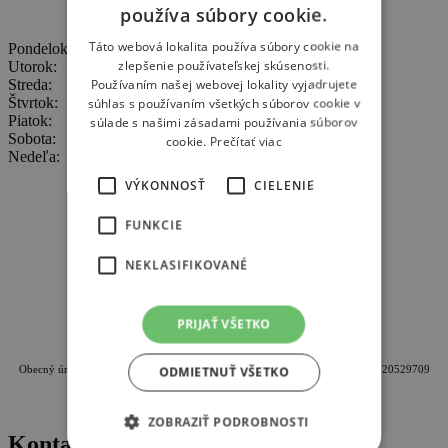
používa súbory cookie.
Potraviny COOP Jednota
Táto webová lokalita používa súbory cookie na
Pondelok:
7:00 - 11:00
12:30 - 16:30
zlepšenie používateľskej skúsenosti.
Utorok:
7:00 - 12:00
12:30 - 16:30
Používaním našej webovej lokality vyjadrujete
Streda:
7:00 - 12:00
12:30 - 16:30
Štvrtok:
7:00 - 12:00
12:30 - 16:30
súhlas s používaním všetkých súborov cookie v
Piatok:
7:00 - 12:00
12:30 - 16:30
súlade s našimi zásadami používania súborov
Sobota:
7:00 - 11:00
cookie.
Prečítať viac
Nedeľa:
zatvorené
VÝKONNOSŤ
CIELENIE
FUNKCIE
NEKLASIFIKOVANÉ
PRIJAŤ VŠETKO
Oficiálna internetová stránka obce Lovča
Obecný úrad Lovča, Geromettova 95, 96621 Lovča, IČO: 00320820, DIČ: 2020529709
ODMIETNUŤ VŠETKO
ZOBRAZIŤ PODROBNOSTI
Kontakty