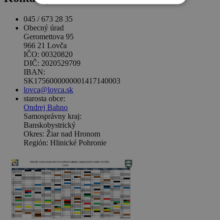
045 / 673 28 35
Obecný úrad
Geromettova 95
966 21 Lovča
IČO: 00320820
DIČ: 2020529709
IBAN:
SK1756000000001417140003
lovca@lovca.sk
starosta obce:
Ondrej Bahno
Samosprávny kraj:
Banskobystrický
Okres: Žiar nad Hronom
Región: Hlinické Pohronie