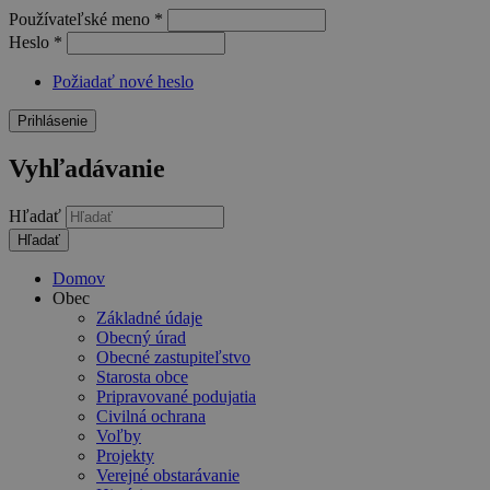
Používateľské meno
*
Heslo
*
Požiadať nové heslo
Vyhľadávanie
Hľadať
Domov
Obec
Základné údaje
Obecný úrad
Obecné zastupiteľstvo
Starosta obce
Pripravované podujatia
Civilná ochrana
Voľby
Projekty
Verejné obstarávanie