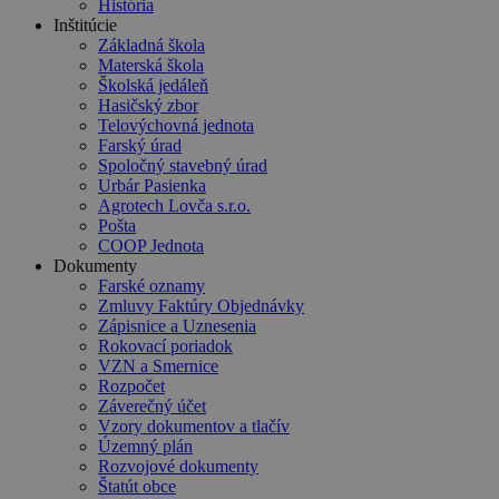
História
Inštitúcie
Základná škola
Materská škola
Školská jedáleň
Hasičský zbor
Telovýchovná jednota
Farský úrad
Spoločný stavebný úrad
Urbár Pasienka
Agrotech Lovča s.r.o.
Pošta
COOP Jednota
Dokumenty
Farské oznamy
Zmluvy Faktúry Objednávky
Zápisnice a Uznesenia
Rokovací poriadok
VZN a Smernice
Rozpočet
Záverečný účet
Vzory dokumentov a tlačív
Územný plán
Rozvojové dokumenty
Štatút obce