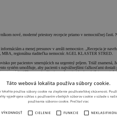
íkom nové, moderné priestory recepcie priamo v nemocničnej časti. N
 k informáciám a menej presunov v areáli nemocnice. „Recepcia je navrh
Veselá, MBA, regionálna riaditeľka nemocníc AGEL KLASTER STRED.
visko pre pacientov smerujúcich na urgentný príjem. Triáž znamená, že z
nto systém umožňuje, aby pacienti s najvážnejšími ťažkosťami dostali 
že prispejú k väčšiemu pohodliu, bezpečnosti aj k plynulejšej organizác
ktorí to potrebujú najviac,“ dodala Ing. Veselá.
Táto webová lokalita používa súbory cookie.
ilia nemocnice modernizovať priestory a zlepšovať služby pre pacientov
 lokalita používa súbory cookie na zlepšenie používateľskej skúsenosti. Použ
ality vyjadrujete súhlas s používaním všetkých súborov cookie v súlade s naš
používania súborov cookie.
Prečítať viac
VÝKONNOSŤ
CIELENIE
FUNKCIE
NEKLASIFIKOV