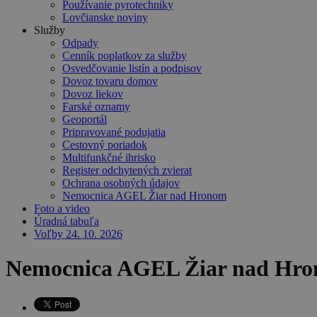
Používanie pyrotechniky
Lovčianske noviny
Služby
Odpady
Cenník poplatkov za služby
Osvedčovanie listín a podpisov
Dovoz tovaru domov
Dovoz liekov
Farské oznamy
Geoportál
Pripravované podujatia
Cestovný poriadok
Multifunkčné ihrisko
Register odchytených zvierat
Ochrana osobných údajov
Nemocnica AGEL Žiar nad Hronom
Foto a video
Úradná tabuľa
Voľby 24. 10. 2026
Nemocnica AGEL Žiar nad Hronom