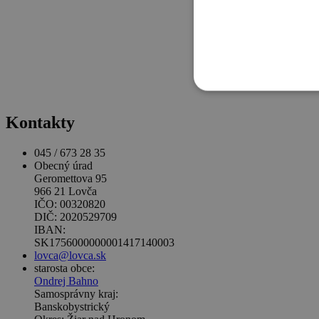
Kontakty
045 / 673 28 35
Obecný úrad
Geromettova 95
966 21 Lovča
IČO: 00320820
DIČ: 2020529709
IBAN:
SK1756000000001417140003
lovca@lovca.sk
starosta obce:
Ondrej Bahno
Samosprávny kraj:
Banskobystrický