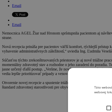
Email
Email
Nemocnica AGEL Žiar nad Hronom sprístupnila pacientom aj návštevn
strane.
Nová recepcia prináša pre pacientov väčší komfort, rýchlejší prístup
vybavenie administratívnych záležitostí,“ uviedla Ing. Ľudmila 
Súčasťou týchto zrekonštruovaných priestorov je aj nové triážne praco
momentálny zdravotný stav a rozhodne o jeho zaradení do poradia. Te
jasne určený ďalší postup. „Veríme, že nová recepcia a zavedenie triá
vedia lepšie prioritizovať prípady a venovať okamžitú pozornosť tým, 
Otvorenie novej recepcie a spustenie triáže je súčasťou dlhodobého ús
štandard zdravotnej starostlivosti pre obyvateľov regiónu.
Táto webová
webovej lok