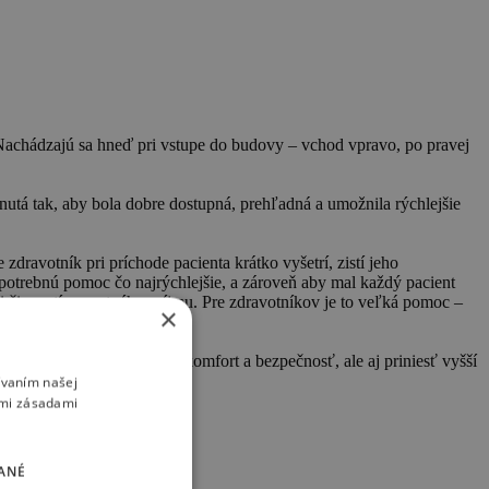
achádzajú sa hneď pri vstupe do budovy – vchod vpravo, po pravej
nutá tak, aby bola dobre dostupná, prehľadná a umožnila rýchlejšie
dravotník pri príchode pacienta krátko vyšetrí, zistí jeho
potrebnú pomoc čo najrýchlejšie, a zároveň aby mal každý pacient
ii činností urgentného príjmu. Pre zdravotníkov je to veľká pomoc –
×
. Cieľom je nielen zvýšiť komfort a bezpečnosť, ale aj priniesť vyšší
ívaním našej
imi zásadami
ANÉ