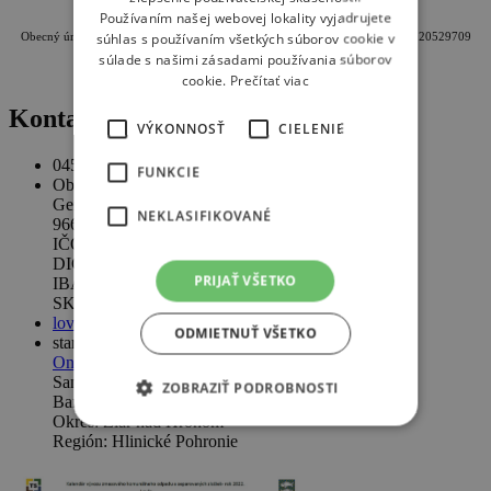
Používaním našej webovej lokality vyjadrujete
súhlas s používaním všetkých súborov cookie v
Obecný úrad Lovča, Geromettova 95, 96621 Lovča, IČO: 00320820, DIČ: 2020529709
súlade s našimi zásadami používania súborov
cookie.
Prečítať viac
Kontakty
VÝKONNOSŤ
CIELENIE
045 / 673 28 35
FUNKCIE
Obecný úrad
Geromettova 95
NEKLASIFIKOVANÉ
966 21 Lovča
IČO: 00320820
DIČ: 2020529709
PRIJAŤ VŠETKO
IBAN:
SK1756000000001417140003
lovca@lovca.sk
ODMIETNUŤ VŠETKO
starosta obce:
Ondrej Bahno
Samosprávny kraj:
ZOBRAZIŤ PODROBNOSTI
Banskobystrický
Okres: Žiar nad Hronom
Región: Hlinické Pohronie