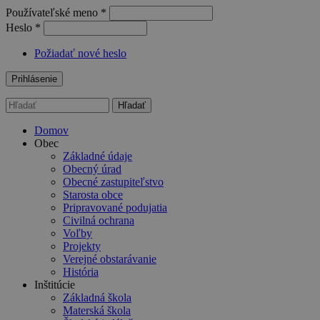
Používateľské meno
*
Heslo
*
Požiadať nové heslo
Hľadať
Vyhľadávanie
Domov
Obec
Základné údaje
Obecný úrad
Obecné zastupiteľstvo
Starosta obce
Pripravované podujatia
Civilná ochrana
Voľby
Projekty
Verejné obstarávanie
História
Inštitúcie
Základná škola
Materská škola