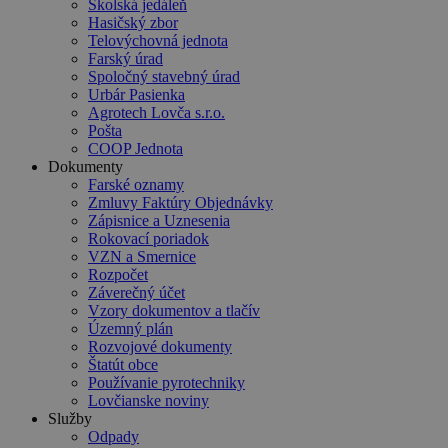
Školská jedáleň
Hasičský zbor
Telovýchovná jednota
Farský úrad
Spoločný stavebný úrad
Urbár Pasienka
Agrotech Lovča s.r.o.
Pošta
COOP Jednota
Dokumenty
Farské oznamy
Zmluvy Faktúry Objednávky
Zápisnice a Uznesenia
Rokovací poriadok
VZN a Smernice
Rozpočet
Záverečný účet
Vzory dokumentov a tlačív
Územný plán
Rozvojové dokumenty
Štatút obce
Používanie pyrotechniky
Lovčianske noviny
Služby
Odpady