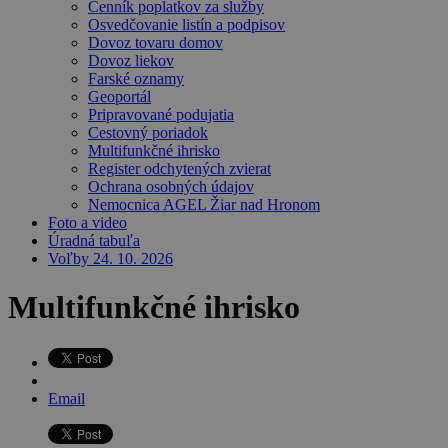
Cenník poplatkov za služby
Osvedčovanie listín a podpisov
Dovoz tovaru domov
Dovoz liekov
Farské oznamy
Geoportál
Pripravované podujatia
Cestovný poriadok
Multifunkčné ihrisko
Register odchytených zvierat
Ochrana osobných údajov
Nemocnica AGEL Žiar nad Hronom
Foto a video
Úradná tabuľa
Voľby 24. 10. 2026
Multifunkčné ihrisko
Email