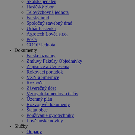
Školská jedáleň
Hasičský zbor
Telovýchovná jednota
Farský úrad
Spoločný stavebný úrad
Urbár Pasienka
Agrotech Lovča s.r.o.
Pošta
COOP Jednota
Dokumenty
Farské oznamy
Zmluvy Faktúry Objednávky
Zápisnice a Uznesenia
Rokovací poriadok
VZN a Smernice
Rozpočet
Záverečný účet
Vzory dokumentov a tlačív
Územný plán
Rozvojové dokumenty
Štatút obce
Používanie pyrotechniky
Lovčianske noviny
Služby
Odpady