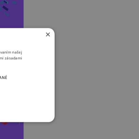
×
ívaním našej
imi zásadami
ANÉ