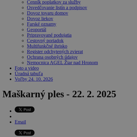
Cenník poplatkov za služby
Osvedčovanie listín a podpisov
Dovoz tovaru domov
Dovoz liekov
Farské oznamy
Geoportál
Pripravované podujatia
Cestovný poriadok
Multifunkčné ihrisko
Register odchytených zvierat
Ochrana osobných údajov
Nemocnica AGEL Žiar nad Hronom
Foto a video
Úradná tabuľa
Voľby 24. 10. 2026
Maškarný ples - 22. 2. 2025
Email