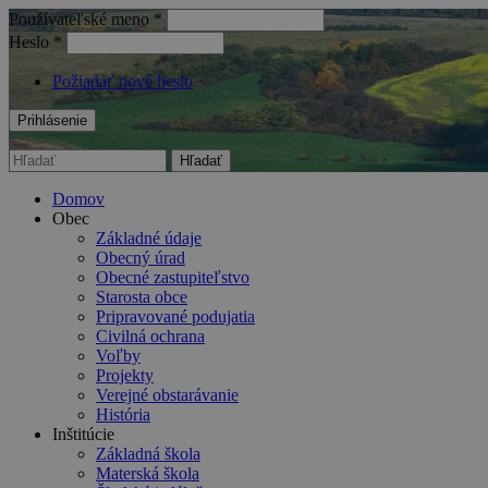
Používateľské meno
*
Heslo
*
Požiadať nové heslo
Hľadať
Vyhľadávanie
Domov
Obec
Základné údaje
Obecný úrad
Obecné zastupiteľstvo
Starosta obce
Pripravované podujatia
Civilná ochrana
Voľby
Projekty
Verejné obstarávanie
História
Inštitúcie
Základná škola
Materská škola