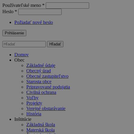
Používateľské meno
*
Heslo
*
Požiadať nové heslo
Hľadať
Vyhľadávanie
Domov
Obec
Základné údaje
Obecný úrad
Obecné zastupiteľstvo
Starosta obce
Pripravované podujatia
Civilná ochrana
Voľby
Projekty
Verejné obstarávanie
História
Inštitúcie
Základná škola
Materská škola