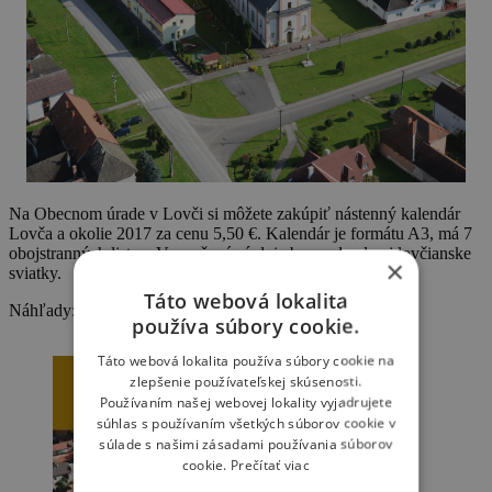
Na Obecnom úrade v Lovči si môžete zakúpiť nástenný kalendár
Lovča a okolie 2017 za cenu 5,50 €. Kalendár je formátu A3, má 7
obojstranných listov. Vyznačené sú dni zberu odpadu aj lovčianske
×
sviatky.
Táto webová lokalita
Náhľady:
používa súbory cookie.
Táto webová lokalita používa súbory cookie na
zlepšenie používateľskej skúsenosti.
Používaním našej webovej lokality vyjadrujete
súhlas s používaním všetkých súborov cookie v
súlade s našimi zásadami používania súborov
cookie.
Prečítať viac