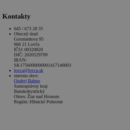
Kontakty
045 / 673 28 35
Obecný úrad
Geromettova 95
966 21 Lovča
IČO: 00320820
DIČ: 2020529709
IBAN:
SK1756000000001417140003
lovca@lovca.sk
starosta obce:
Ondrej Bahno
Samosprávny kraj:
Banskobystrický
Okres: Žiar nad Hronom
Región: Hlinické Pohronie