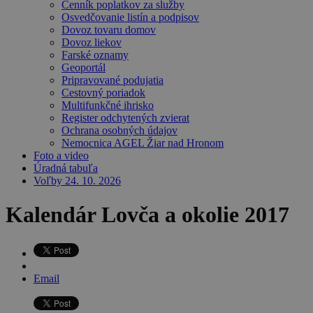
Cenník poplatkov za služby
Osvedčovanie listín a podpisov
Dovoz tovaru domov
Dovoz liekov
Farské oznamy
Geoportál
Pripravované podujatia
Cestovný poriadok
Multifunkčné ihrisko
Register odchytených zvierat
Ochrana osobných údajov
Nemocnica AGEL Žiar nad Hronom
Foto a video
Úradná tabuľa
Voľby 24. 10. 2026
Kalendár Lovča a okolie 2017
Email