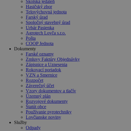
Školská jedáleň
Hasičský zbor
Telovýchovná jednota
Farský úrad
Spoločný stavebný úrad
Urbár Pasienka
Agrotech Lovča s.r.o.
Pošta
COOP Jednota
Dokumenty
Farské oznamy
Zmluvy Faktúry Objednávky
Zápisnice a Uznesenia
Rokovací poriadok
VZN a Smernice
Rozpočet
Záverečný účet
Vzory dokumentov a tlačív
Územný plán
Rozvojové dokumenty
Štatút obce
Používanie pyrotechniky
Lovčianske noviny
Služby
Odpady