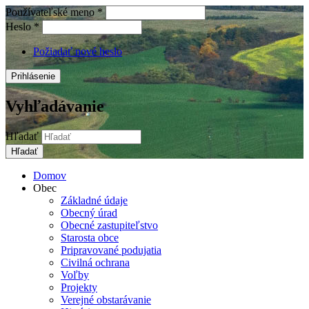
Používateľské meno
*
Heslo
*
Požiadať nové heslo
Vyhľadávanie
Hľadať
Domov
Obec
Základné údaje
Obecný úrad
Obecné zastupiteľstvo
Starosta obce
Pripravované podujatia
Civilná ochrana
Voľby
Projekty
Verejné obstarávanie