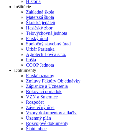
História
Inštitúcie
Základná škola
Materská škola
Školská jedáleň
Hasičský zbor
Telovýchovná jednota
Farský úrad
Spoločný stavebný úrad
Urbár Pasienka
Agrotech Lovča s.r.o.
Pošta
COOP Jednota
Dokumenty
Farské oznamy
Zmluvy Faktúry Objednávky
Zápisnice a Uznesenia
Rokovací poriadok
VZN a Smernice
Rozpočet
Záverečný účet
Vzory dokumentov a tlačív
Územný plán
Rozvojové dokumenty
Štatút obce