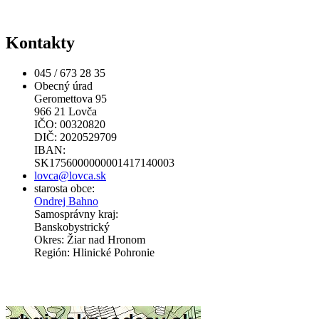
Kontakty
045 / 673 28 35
Obecný úrad
Geromettova 95
966 21 Lovča
IČO: 00320820
DIČ: 2020529709
IBAN:
SK1756000000001417140003
lovca@lovca.sk
starosta obce:
Ondrej Bahno
Samosprávny kraj:
Banskobystrický
Okres: Žiar nad Hronom
Región: Hlinické Pohronie