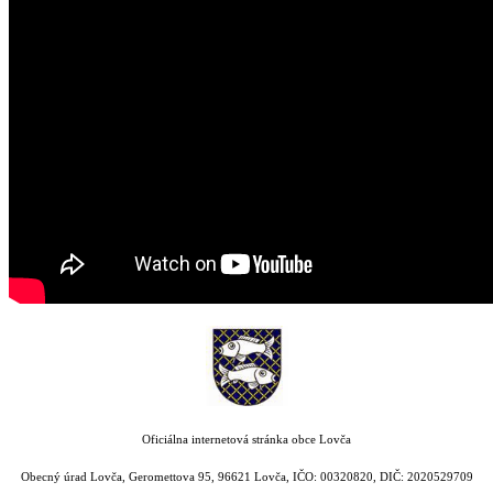
Oficiálna internetová stránka obce Lovča
Obecný úrad Lovča, Geromettova 95, 96621 Lovča, IČO: 00320820, DIČ: 2020529709