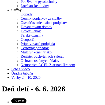
Používanie pyrotechniky
Lovčianske noviny
Služby
Odpady
Cenník poplatkov za služby
Osvedčovanie listín a podpisov
Dovoz tovaru domov
Dovoz liekov
Farské oznamy
Geoportál
Pripravované podujatia
Cestovný poriadok
Multifunkčné ihrisko
Register odchytených zvierat
Ochrana osobných údajov
Nemocnica AGEL Žiar nad Hronom
Foto a video
Úradná tabuľa
Voľby 24. 10. 2026
Deň detí - 6. 6. 2026