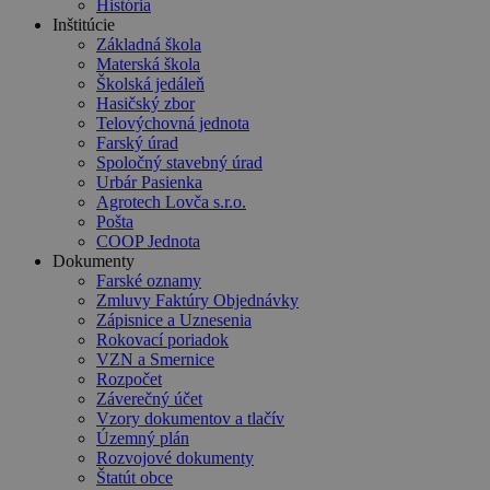
História
Inštitúcie
Základná škola
Materská škola
Školská jedáleň
Hasičský zbor
Telovýchovná jednota
Farský úrad
Spoločný stavebný úrad
Urbár Pasienka
Agrotech Lovča s.r.o.
Pošta
COOP Jednota
Dokumenty
Farské oznamy
Zmluvy Faktúry Objednávky
Zápisnice a Uznesenia
Rokovací poriadok
VZN a Smernice
Rozpočet
Záverečný účet
Vzory dokumentov a tlačív
Územný plán
Rozvojové dokumenty
Štatút obce