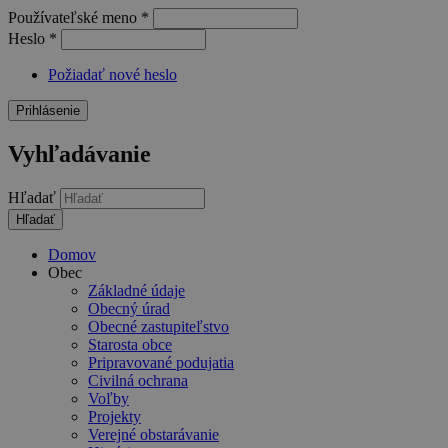
Používateľské meno
*
Heslo
*
Požiadať nové heslo
Vyhľadávanie
Hľadať
Domov
Obec
Základné údaje
Obecný úrad
Obecné zastupiteľstvo
Starosta obce
Pripravované podujatia
Civilná ochrana
Voľby
Projekty
Verejné obstarávanie