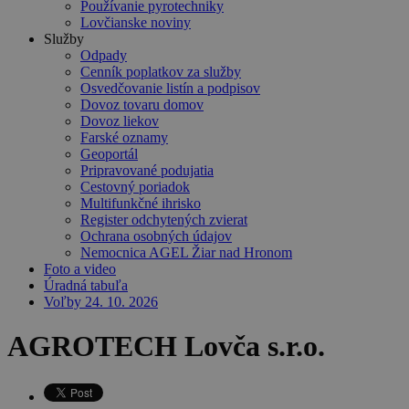
Používanie pyrotechniky
Lovčianske noviny
Služby
Odpady
Cenník poplatkov za služby
Osvedčovanie listín a podpisov
Dovoz tovaru domov
Dovoz liekov
Farské oznamy
Geoportál
Pripravované podujatia
Cestovný poriadok
Multifunkčné ihrisko
Register odchytených zvierat
Ochrana osobných údajov
Nemocnica AGEL Žiar nad Hronom
Foto a video
Úradná tabuľa
Voľby 24. 10. 2026
AGROTECH Lovča s.r.o.