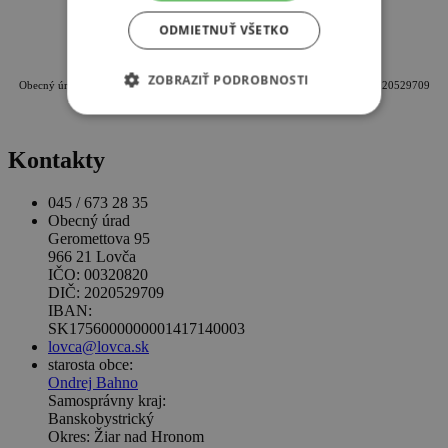
ODMIETNUŤ VŠETKO
Oficiálna internetová stránka obce Lovča
ZOBRAZIŤ PODROBNOSTI
Obecný úrad Lovča, Geromettova 95, 96621 Lovča, IČO: 00320820, DIČ: 2020529709
Kontakty
045 / 673 28 35
Obecný úrad
Geromettova 95
966 21 Lovča
IČO: 00320820
DIČ: 2020529709
IBAN:
SK1756000000001417140003
lovca@lovca.sk
starosta obce:
Ondrej Bahno
Samosprávny kraj:
Banskobystrický
Okres: Žiar nad Hronom