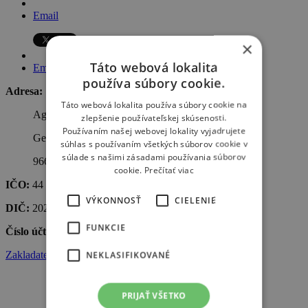
Email
×
Táto webová lokalita
Email
používa súbory cookie.
Adresa:
Táto webová lokalita používa súbory cookie na
Agrotech Lovča s.r.o.
zlepšenie používateľskej skúsenosti.
Používaním našej webovej lokality vyjadrujete
Geromettova 95
súhlas s používaním všetkých súborov cookie v
súlade s našimi zásadami používania súborov
966 21 Lovča
cookie.
Prečítať viac
IČO:
44 802 099
VÝKONNOSŤ
CIELENIE
DIČ:
2022875382
FUNKCIE
Číslo účtu:
4017852400/7500
Zakladateľská listina
NEKLASIFIKOVANÉ
PRIJAŤ VŠETKO